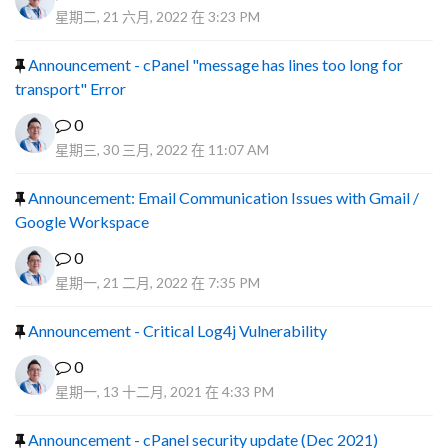
星期二, 21 六月, 2022 在 3:23 PM
Announcement - cPanel "message has lines too long for
transport" Error
0
星期三, 30 三月, 2022 在 11:07 AM
Announcement: Email Communication Issues with Gmail /
Google Workspace
0
星期一, 21 二月, 2022 在 7:35 PM
Announcement - Critical Log4j Vulnerability
0
星期一, 13 十二月, 2021 在 4:33 PM
Announcement - cPanel security update (Dec 2021)