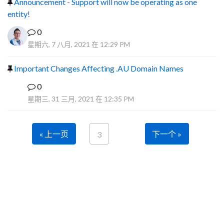
Announcement - Support will now be operating as one
entity!
0
星期六, 7 八月, 2021 在 12:29 PM
Important Changes Affecting .AU Domain Names
0
R
星期三, 31 三月, 2021 在 12:35 PM
« 上一页
下一个 »
3